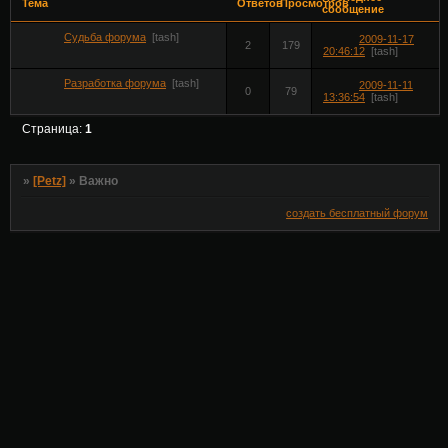
Тема
Ответов
Просмотров
сообщение
Судьба форума
[tash]
2009-11-17
2
179
20:46:12
[tash]
Разработка форума
[tash]
2009-11-11
0
79
13:36:54
[tash]
Страница:
1
»
[Petz]
»
Важно
создать бесплатный форум