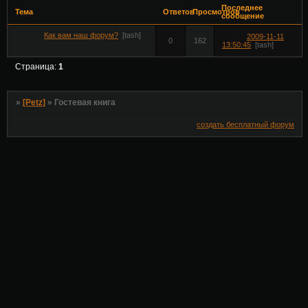
Последнее
Тема
Ответов
Просмотров
сообщение
Как вам наш форум?
[tash]
2009-11-11
0
162
13:50:45
[tash]
Страница:
1
»
[Petz]
»
Гостевая книга
создать бесплатный форум